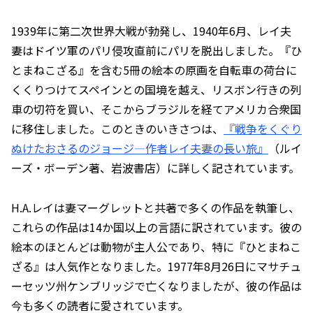
1939年に第二次世界大戦が勃発し、1940年6月、レイ夫
妻はドイツ軍のパリ侵攻直前にパリを脱出しました。『ひ
とまねこざる』を含む5冊の絵本の原画を自転車の荷台に
くくりつけてスペインとの国境を越え、リスボン行きの列
車の切符を買い、そこからブラジルを経てアメリカ合衆国
に移住しました。このときのいきさつは、
『戦争をくぐり
ぬけたおさるのジョージ―作者レイ夫妻の長い旅』
（ルイ
ーズ・ボーデン著、岩波書店）に詳しく記されています。
H.A.レイは妻マーグレットと共著で多くの作品を執筆し、
これらの作品は14か国以上の言語に訳されています。彼の
絵本のほとんどは動物が主人公であり、特に『ひとまねこ
ざる』は人気作となりました。1977年8月26日にマサチュ
ーセッツ州ケンブリッジで亡くなりましたが、彼の作品は
今も多くの読者に愛されています。