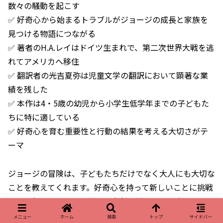
数々の騒動を起こす
✅ 好奇心から始まるトラブルがジョージの成長と家族を
見つける物語につながる
✅ 著者のH.A.レイはドイツ生まれで、第二次世界大戦を逃
れてアメリカへ移住
✅ 翻訳者の光吉夏弥は児童文学の翻訳において顕著な業
績を残した
✅ 本作は4・5歳の幼児から小学生低学年までの子どもた
ちに特に適している
✅ 好奇心を育む重要性と行動の結果を考える大切さがテ
ーマ
ジョージの冒険は、子どもたちだけでなく大人にも大切な
ことを教えてくれます。好奇心を持って新しいことに挑戦
する勇気、そしてその結果に責任を持つことの大切さを、
この絵本は伝えています。読むたびに新しい発見がある絵
メニュー
ホーム
検索
トップ
サイドバー