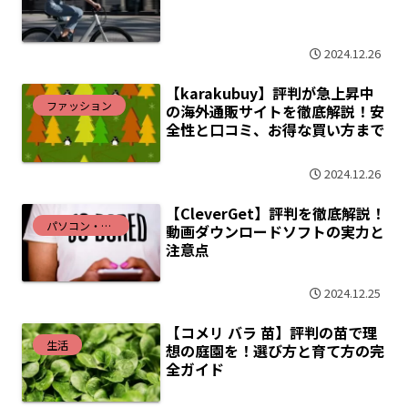
2024.12.26
【karakubuy】評判が急上昇中
ファッション
の海外通販サイトを徹底解説！安
全性と口コミ、お得な買い方まで
2024.12.26
【CleverGet】評判を徹底解説！
パソコン・インターネット
動画ダウンロードソフトの実力と
注意点
2024.12.25
【コメリ バラ 苗】評判の苗で理
生活
想の庭園を！選び方と育て方の完
全ガイド