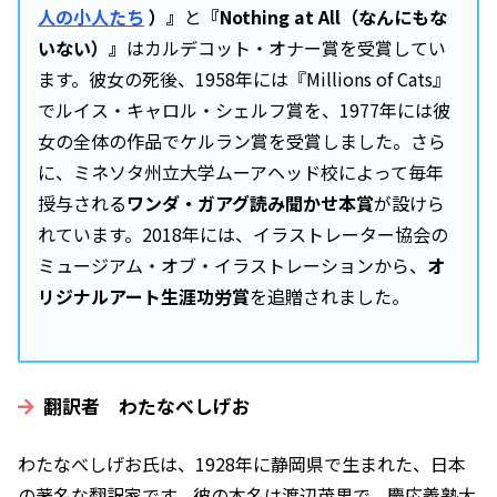
人の小人たち
）
』
と
『Nothing at All（なんにもな
いない）』
はカルデコット・オナー賞を受賞してい
ます。彼女の死後、1958年には『Millions of Cats』
でルイス・キャロル・シェルフ賞を、1977年には彼
女の全体の作品でケルラン賞を受賞しました。さら
に、ミネソタ州立大学ムーアヘッド校によって毎年
授与される
ワンダ・ガアグ読み聞かせ本賞
が設けら
れています。2018年には、イラストレーター協会の
ミュージアム・オブ・イラストレーションから、
オ
リジナルアート生涯功労賞
を追贈されました。
翻訳者 わたなべしげお
わたなべしげお氏は、1928年に静岡県で生まれた、日本
の著名な翻訳家です。彼の本名は渡辺茂男で、慶応義塾大