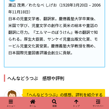
渡辺 茂男／わたなべ しげお（1928年3月20日 – 2006
年11月18日）
日本の児童文学者、翻訳家。慶應義塾大学卒業後、
米国で学び、児童文学の創作と英米の絵本や童話の
翻訳に尽力。『エルマーのぼうけん』等の翻訳で知
られる。厚生大臣賞、サンケイ児童出版文化賞、モ
ービル児童文化賞受賞。慶應義塾大学教授を務め、
日本国際児童図書評議会創立に貢献。
へんなどうつぶ 感想や評判
「へんなどうつぶ」の感想、評判を紹介する
よ。
メニュー
ホーム
検索
トップ
サイドバー