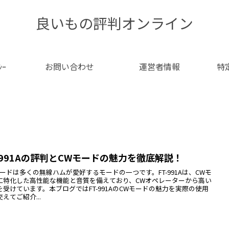
良いもの評判オンライン
ｼｰ
お問い合わせ
運営者情報
特
-991Aの評判とCWモードの魅力を徹底解説！
モードは多くの無線ハムが愛好するモードの一つです。FT-991Aは、CWモ
に特化した高性能な機能と音質を備えており、CWオペレーターから高い
を受けています。本ブログではFT-991AのCWモードの魅力を実際の使用
えてご紹介...