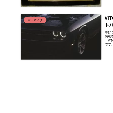
VI
車・バイク
ト
車好
情報
「VI
です。