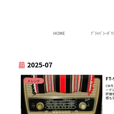
HOME
ﾌﾟﾗｲﾊﾞｼｰﾎﾟﾘ
2025-07
FT
トレンド
CW
ード
評価
感も交