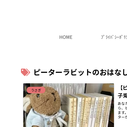
HOME
ﾌﾟﾗｲﾊﾞｼｰﾎﾟﾘ
ピーターラビットのおはな
【
うさぎ
子
あな
ら、
ます
ター