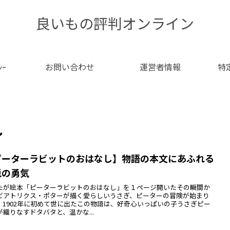
良いもの評判オンライン
ｼｰ
お問い合わせ
運営者情報
特
し
ピーターラビットのおはなし】物語の本文にあふれる
兎の勇気
たが絵本「ピーターラビットのおはなし」を１ページ開いたその瞬間か
ビアトリクス・ポターが描く愛らしいうさぎ、ピーターの冒険が始まり
。1902年に初めて世に出たこの物語は、好奇心いっぱいの子うさぎピー
が織りなすドタバタと、温かな...