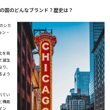
の国のどんなブランド？歴史は？
カのシカ
ョン・
化を背
て誕生
なり、
るよう
れてい
と機能
イン