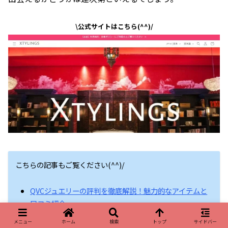
\公式サイトはこちら(^^)/
こちらの記事もご覧ください(^^)/
QVCジュエリーの評判を徹底解説！魅力的なアイテムと
口コミ紹介
【SUZURI スマホケース】評判徹底解説！デザイン豊富
メニュー
ホーム
検索
トップ
サイドバー