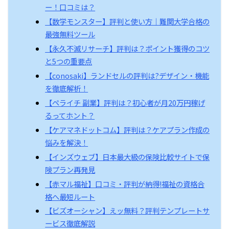
ー！口コミは？
【数学モンスター】評判と使い方｜難関大学合格の
最強無料ツール
【永久不滅リサーチ】評判は？ポイント獲得のコツ
と5つの重要点
【conosaki】ランドセルの評判は?デザイン・機能
を徹底解析！
【ペライチ 副業】評判は？初心者が月20万円稼げ
るってホント？
【ケアマネドットコム】評判は？ケアプラン作成の
悩みを解決！
【インズウェブ】日本最大級の保険比較サイトで保
険プラン再発見
【赤マル福祉】口コミ・評判が納得!福祉の資格合
格へ最短ルート
【ビズオーシャン】えッ無料？評判テンプレートサ
ービス徹底解説