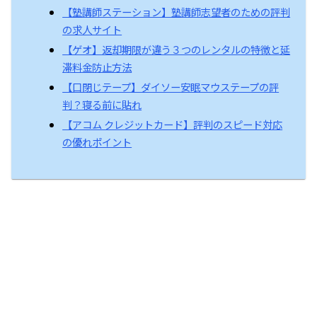
【塾講師ステーション】塾講師志望者のための評判
の求人サイト
【ゲオ】返却期限が違う３つのレンタルの特徴と延
滞料金防止方法
【口閉じテープ】ダイソー安眠マウステープの評
判？寝る前に貼れ
【アコム クレジットカード】評判のスピード対応
の優れポイント