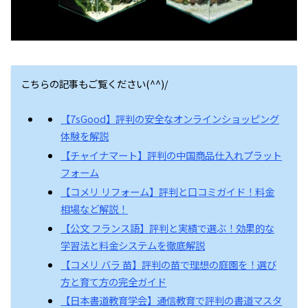
こちらの記事もご覧ください(^^)/
【7sGood】評判の安全なオンラインショッピング
体験を解説
【チャイナマート】評判の中国商品仕入れプラット
フォーム
【コメリ リフォーム】評判と口コミガイド！料金
相場など解説！
【公文 フランス語】評判と実績で選ぶ！効果的な
学習法と料金システムを徹底解説
【コメリ バラ 苗】評判の苗で理想の庭園を！選び
方と育て方の完全ガイド
【日本書道教育学会】通信教育で評判の書道マスタ