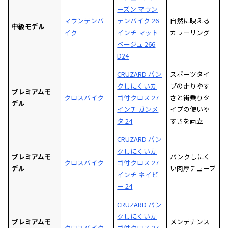
ーズン マウン
マウンテンバ
テンバイク 26
自然に映える
中級モデル
イク
インチ マット
カラーリング
ベージュ 266
D24
CRUZARD パン
スポーツタイ
クしにくいカ
プの走りやす
プレミアムモ
クロスバイク
ゴ付クロス 27
さと街乗りタ
デル
インチ ガンメ
イプの使いや
タ 24
すさを両立
CRUZARD パン
クしにくいカ
プレミアムモ
パンクしにく
クロスバイク
ゴ付クロス 27
デル
い肉厚チューブ
インチ ネイビ
ー 24
CRUZARD パン
クしにくいカ
プレミアムモ
メンテナンス
クロスバイク
ゴ付クロス 27