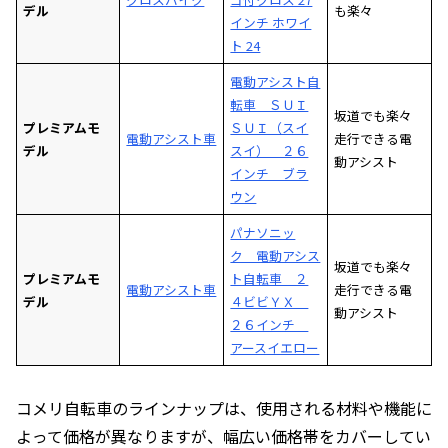
デル
も楽々
インチ ホワイ
ト 24
電動アシスト自
転車 ＳＵＩ
坂道でも楽々
プレミアムモ
ＳＵＩ（スイ
電動アシスト車
走行できる電
デル
スイ） ２６
動アシスト
インチ ブラ
ウン
パナソニッ
ク 電動アシス
坂道でも楽々
プレミアムモ
ト自転車 ２
電動アシスト車
走行できる電
デル
４ビビＹＸ
動アシスト
２６インチ
アースイエロー
コメリ自転車のラインナップは、使用される材料や機能に
よって価格が異なりますが、幅広い価格帯をカバーしてい