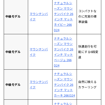
ナチュラルシ
ーズン マウン
コンパクトな
マウンテンバ
テンバイク 26
中級モデル
のに充実の標
イク
インチ マット
準装備
ネイビー 266
D24
ナチュラルシ
ーズン マウン
快適走行を可
マウンテンバ
テンバイク 26
中級モデル
能にする6段変
イク
インチ マット
速
ベージュ 266
D24
ナチュラルシ
ーズン マウン
マウンテンバ
自然に映える
中級モデル
テンバイク 26
イク
カラーリング
インチ マット
カーキ 266 D24
ナチュラルシ