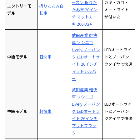
ーズン 折りた
カギ・カゴ・
エントリーモ
折りたたみ自
たみ車 20イン
オートライト
デル
転車
チ マットカー
が付いた
キ 206 D24
武田産業 軽快
車 ソシエゴ
Lively ノーパン
LEDオートライ
中級モデル
軽快車
ク LEDオートラ
トとノーパン
イト 26インチ
クタイヤで快適
マットシルバ
ー
武田産業 軽快
車 ソシエゴ
Lively ノーパン
LEDオートライ
中級モデル
軽快車
ク LEDオートラ
トとノーパン
イト 26インチ
クタイヤで快適
マットブラッ
ク