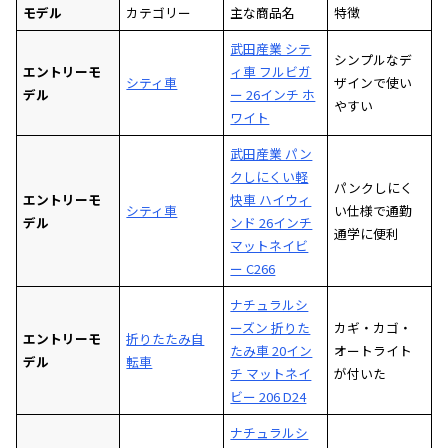
モデル
カテゴリー
主な商品名
特徴
武田産業 シテ
シンプルなデ
エントリーモ
ィ車 フルビガ
シティ車
ザインで使い
デル
ー 26インチ ホ
やすい
ワイト
武田産業 パン
クしにくい軽
パンクしにく
エントリーモ
快車 ハイウィ
シティ車
い仕様で通勤
デル
ンド 26インチ
通学に便利
マットネイビ
ー C266
ナチュラルシ
ーズン 折りた
カギ・カゴ・
エントリーモ
折りたたみ自
たみ車 20イン
オートライト
デル
転車
チ マットネイ
が付いた
ビー 206 D24
ナチュラルシ