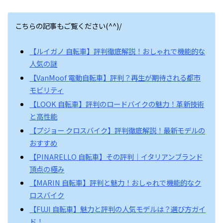
こちらの記事もご覧ください(^^)/
【ルイガノ 自転車】評判徹底解説！おしゃれで機能的な
人気の謎
【VanMoof 電動自転車】評判？再生が期待される都市
モビリティ
【LOOK 自転車】評判のロードバイクの魅力！革新技術
と高性能
【プジョー クロスバイク】評判徹底解説！最新モデルの
おすすめ
【PINARELLO 自転車】その評判｜イタリアンブランド
頂点の極み
【MARIN 自転車】評判と魅力！おしゃれで機能的なク
ロスバイク
【FUJI 自転車】魅力と評判の人気モデルは？選び方ガイ
ド！