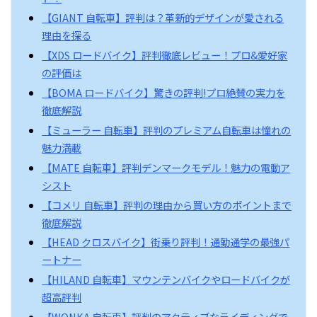
【GIANT 自転車】評判は？革新的デザインが愛される
理由を探る
【XDS ロードバイク】評判徹底レビュー！プロ&愛好家
の評価は
【BOMA ロードバイク】驚きの評判!プロ絶賛の実力を
徹底解説
【ミューラー 自転車】評判のプレミアム自転車は憧れの
魅力満載
【MATE 自転車】評判デンマークモデル！魅力の電動ア
シスト
【コメリ 自転車】評判の理由から買い方のポイントまで
徹底解説
【HEAD クロスバイク】街乗り評判！通勤通学の最強パ
ートナー
【HILAND 自転車】マウンテンバイクやロードバイクが
超高評判
【WONKA 自転車】評判のアクティブなライディングで